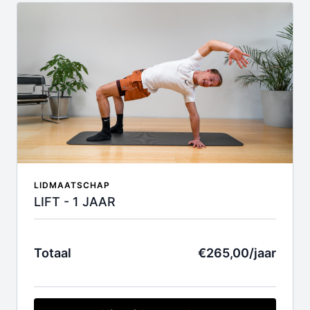
maanden. Indien je je lidmaatschap niet wil
verlengen, kan je op elk moment kosteloos
opzeggen.
LIDMAATSCHAP
LIFT - 1 JAAR
Totaal
€265,00/jaar