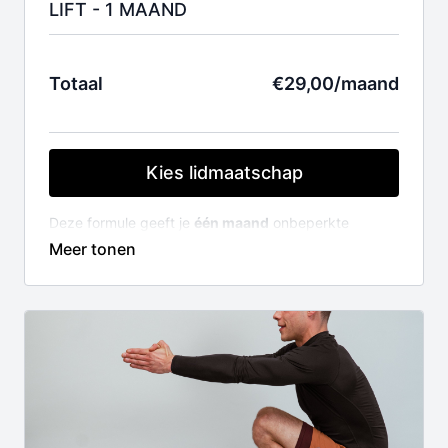
LIFT - 1 MAAND
Totaal
€29,00/maand
Kies lidmaatschap
Deze formule geeft je
één maand
onbeperkte
toegang tot de volledige LIFT videobibliotheek (150+
lessen en video's).
Je lidmaatschap wordt automatisch verlengd na één
maand. Indien je je lidmaatschap niet wil verlengen,
kan je kosteloos opzeggen.