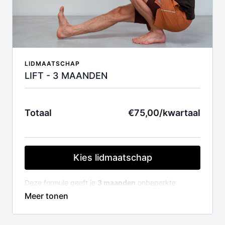
LIDMAATSCHAP
LIFT - 3 MAANDEN
Totaal
€75,00/kwartaal
Kies lidmaatschap
Deze formule geeft je
3 maanden
onbeperkte
toegang tot de volledige LIFT videobibliotheek en
alle trajecten (150+ lessen en video's).
Je lidmaatschap wordt automatisch verlengd na 3