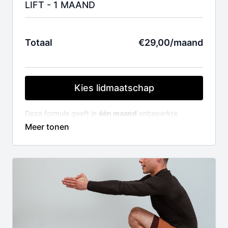
LIFT - 1 MAAND
Totaal
€29,00/maand
Kies lidmaatschap
Deze formule geeft je
één maand
onbeperkte
toegang tot de volledige LIFT videobibliotheek (150+
lessen en video's).
Je lidmaatschap wordt automatisch verlengd na één
maand. Indien je je lidmaatschap niet wil verlengen,
kan je kosteloos opzeggen.