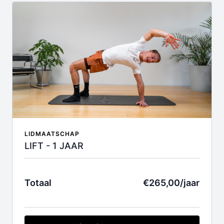
maanden. Indien je je lidmaatschap niet wil
verlengen, kan je op elk moment kosteloos
opzeggen.
LIDMAATSCHAP
LIFT - 1 JAAR
Totaal
€265,00/jaar