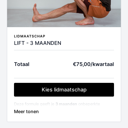
LIDMAATSCHAP
LIFT - 3 MAANDEN
Totaal
€75,00/kwartaal
Kies lidmaatschap
Deze formule geeft je
3 maanden
onbeperkte
toegang tot de volledige LIFT videobibliotheek en
alle trajecten (150+ lessen en video's).
Je lidmaatschap wordt automatisch verlengd na 3