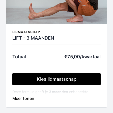
LIDMAATSCHAP
LIFT - 3 MAANDEN
Totaal
€75,00/kwartaal
Kies lidmaatschap
Deze formule geeft je
3 maanden
onbeperkte
toegang tot de volledige LIFT videobibliotheek en
alle trajecten (150+ lessen en video's).
Je lidmaatschap wordt automatisch verlengd na 3