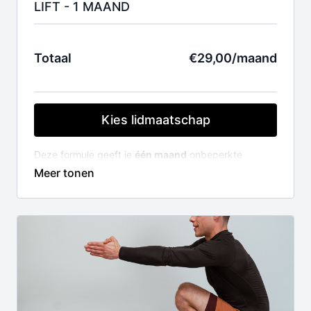
LIFT - 1 MAAND
Totaal
€29,00/maand
Kies lidmaatschap
Deze formule geeft je
één maand
onbeperkte
toegang tot de volledige LIFT videobibliotheek (150+
lessen en video's).
Je lidmaatschap wordt automatisch verlengd na één
maand. Indien je je lidmaatschap niet wil verlengen,
kan je kosteloos opzeggen.