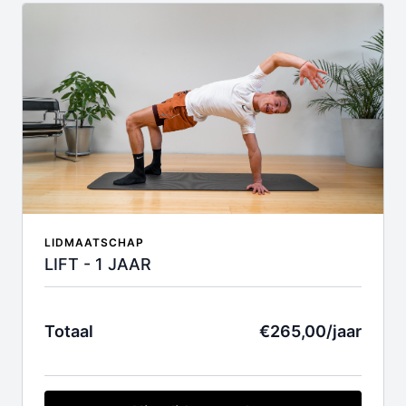
maanden. Indien je je lidmaatschap niet wil
verlengen, kan je op elk moment kosteloos
opzeggen.
LIDMAATSCHAP
LIFT - 1 JAAR
Totaal
€265,00/jaar