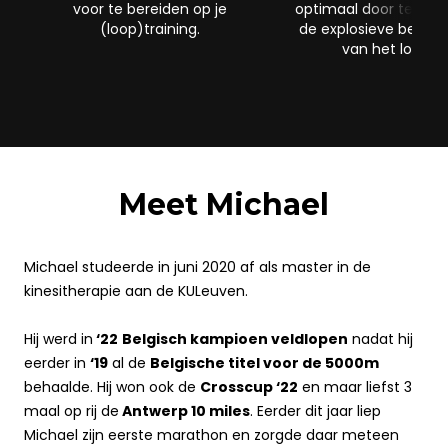
voor te bereiden op je
optimaal door te trai
(loop)training.
de explosieve beweg
van het lopen.
Meet Michael
.
Michael studeerde in juni 2020 af als master in de
kinesitherapie aan de KULeuven.
Hij werd in
‘22
Belgisch kampioen veldlopen
nadat hij
eerder in
‘19
al de
Belgische titel voor de 5000m
behaalde. Hij won ook de
Crosscup ‘22
en maar liefst 3
maal op rij de
Antwerp 10 miles
. Eerder dit jaar liep
Michael zijn eerste marathon en zorgde daar meteen