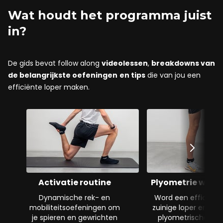
Wat houdt het programma juist
in?
De gids bevat follow along
videolessen
,
breakdowns van
de belangrijkste oefeningen
en tips
die van jou een
efficiënte loper maken.
Activatie routine
Plyometrie work
Dynamische rek- en
Word een efficiënt
mobiliteitsoefeningen om
zuinige loper en ben
je spieren en gewrichten
plyometrische kra