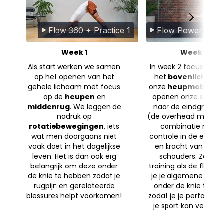
Flow 360 + Practice 1
Flow Power + Pra
Week 1
Week 2
Als start werken we samen
In week 2 focussen 
op het openen van het
het
bovenlichaa
gehele lichaam met focus
onze
heupmobilitei
op de
heupen
en
openen onze schou
middenrug
. We leggen de
naar de eindgraden
nadruk op
(de overhead mobilite
rotatiebewegingen
, iets
combinatie met 
wat men doorgaans niet
controle in de eindg
vaak doet in het dagelijkse
en kracht van heu
leven. Het is dan ook erg
schouders. Zowel 
belangrijk om deze onder
training als de flow 
de knie te hebben zodat je
je je algemene mobil
rugpijn en gerelateerde
onder de knie te kri
blessures helpt voorkomen!
zodat je je performa
je sport kan verbete