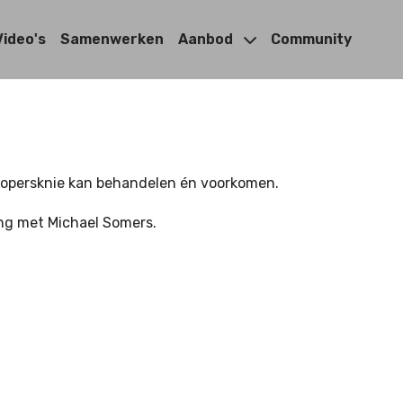
Video's
Samenwerken
Aanbod
Community
 lopersknie kan behandelen én voorkomen.
ng met Michael Somers.