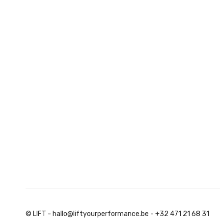
© LIFT - hallo@liftyourperformance.be - +32 471 21 68 31