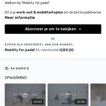
Welkom bij "Mobility for padel".
Dit is je
work-out & mobiliteitsplan
om de beste padelversie
van jezelf te worden.
Meer informatie
Dit plan bestaat uit een combinatie van trainingen met focus
Abonneer je om te bekijken
op kracht - core - mobiliteit - flexibiliteit - coördinatie, conditie
en ontspanning.
OF
KOPEN ALS ONDERDEEL VAN EEN BUNDEL:
€89,00
Mobility for padel
(36 videobundel)
36 VIDEO'S
OPWARMING
06:43
07:38