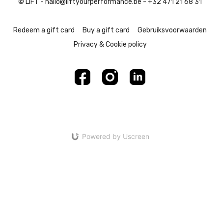
© LIFT - hallo@liftyourperformance.be - +32 471 21 68 31
Redeem a gift card
Buy a gift card
Gebruiksvoorwaarden
Privacy & Cookie policy
Powered by Uscreen