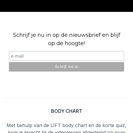
Schrijf je nu in op de nieuwsbrief en blijf
op de hoogte!
Footer
BODY CHART
Met behulp van de LIFT body chart en de korte quiz,
kom je terecht bij de videolessen afgestemd op jouw