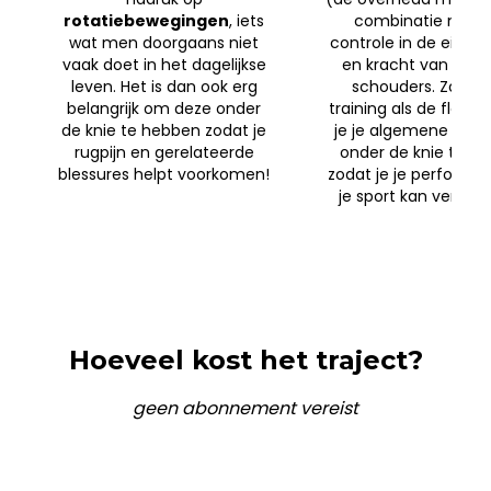
rotatiebewegingen
, iets
combinatie met 
wat men doorgaans niet
controle in de eindg
vaak doet in het dagelijkse
en kracht van heu
leven. Het is dan ook erg
schouders. Zowel 
belangrijk om deze onder
training als de flow 
de knie te hebben zodat je
je je algemene mobil
rugpijn en gerelateerde
onder de knie te kri
blessures helpt voorkomen!
zodat je je performa
je sport kan verbete
Hoeveel kost het traject?
geen abonnement vereist