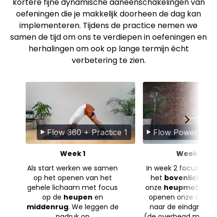
kortere fijne dynamische aaneenschakelingen van
oefeningen die je makkelijk doorheen de dag kan
implementeren. Tijdens de practice nemen we
samen de tijd om ons te verdiepen in oefeningen en
herhalingen om ook op lange termijn écht
verbetering te zien.
Flow 360 + Practice 1
Flow Power + Pra
Week 1
Week 2
Als start werken we samen
In week 2 focussen 
op het openen van het
het
bovenlichaa
gehele lichaam met focus
onze
heupmobilitei
op de
heupen
en
openen onze schou
middenrug
. We leggen de
naar de eindgraden
nadruk op
(de overhead mobilite