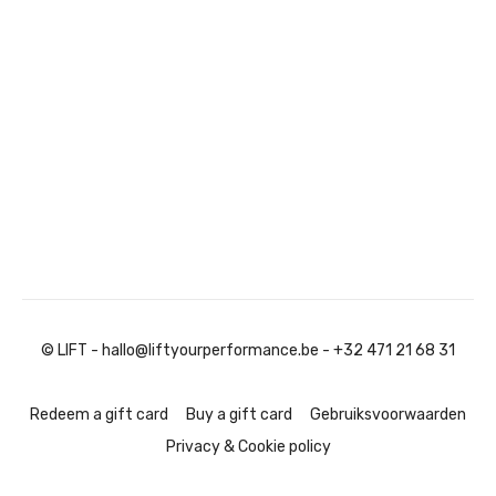
© LIFT - hallo@liftyourperformance.be - +32 471 21 68 31
Redeem a gift card
Buy a gift card
Gebruiksvoorwaarden
Privacy & Cookie policy