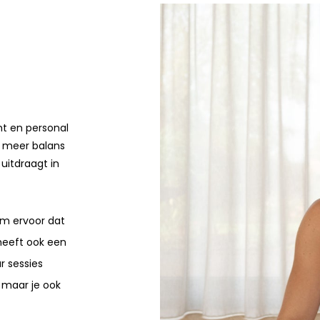
t en personal
m meer balans
 uitdraagt in
m ervoor dat
heeft ook een
ar sessies
t maar je ook