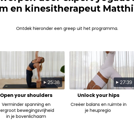
m en kinesitherapeut Matth
Ontdek hieronder een greep uit het programma.
25:38
27:39
Open your shoulders
Unlock your hips
Verminder spanning en
Creëer balans en ruimte in
vergroot bewegingsvrijheid
je heupregio
in je bovenlichaam