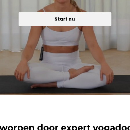
Start nu
worpen door expert yogado