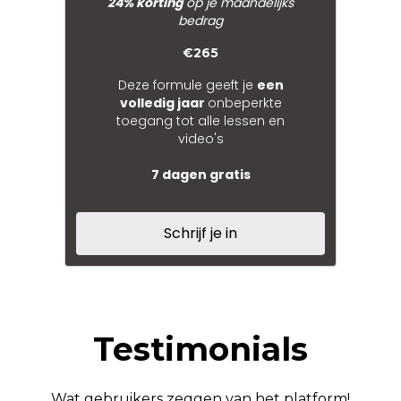
24% korting
op je maandelijks
bedrag
€265
Deze formule geeft je
een
volledig jaar
onbeperkte
toegang tot alle lessen en
video's
7 dagen gratis
Schrijf je in
Testimonials
Wat gebruikers zeggen van het platform!