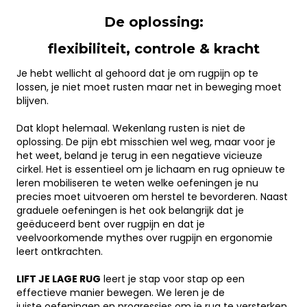
De oplossing:
flexibiliteit, controle & kracht
Je hebt wellicht al gehoord dat je om rugpijn op te
lossen, je niet moet rusten maar net in beweging moet
blijven.
.
Dat klopt helemaal. Wekenlang rusten is niet de
oplossing. De pijn ebt misschien wel weg, maar voor je
het weet, beland je terug in een negatieve vicieuze
cirkel. Het is essentieel om je lichaam en rug opnieuw te
leren mobiliseren te weten welke oefeningen je nu
precies moet uitvoeren om herstel te bevorderen. Naast
graduele oefeningen is het ook belangrijk dat je
geëduceerd bent over rugpijn en dat je
veelvoorkomende mythes over rugpijn en ergonomie
leert ontkrachten.
.
LIFT JE LAGE RUG
leert je stap voor stap op een
effectieve manier bewegen. We leren je de
juiste
oefeningen en progressies om je rug te versterken