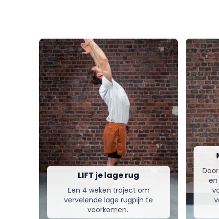
Door 
LIFT je lage rug
en
Een 4 weken traject om
vo
vervelende lage rugpijn te
v
voorkomen.