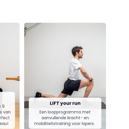
LIFT your run
s 9
es van
Een loopprogramma met
rfect
aanvullende kracht- en
reau!
mobiliteitstraining voor lopers.