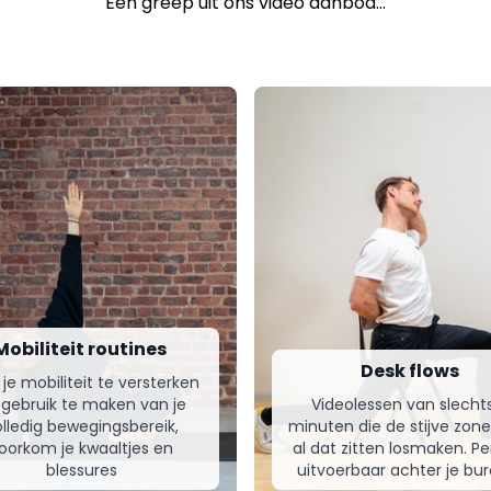
Een greep uit ons video aanbod...
Mobiliteit routines
Desk flows
je mobiliteit te versterken
 gebruik te maken van je
Videolessen van slecht
lledig bewegingsbereik,
minuten die de stijve zon
oorkom je kwaaltjes en
al dat zitten losmaken. Pe
blessures
uitvoerbaar achter je bu