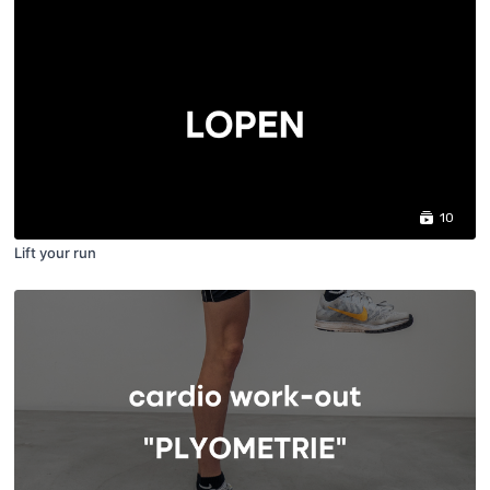
10
Lift your run