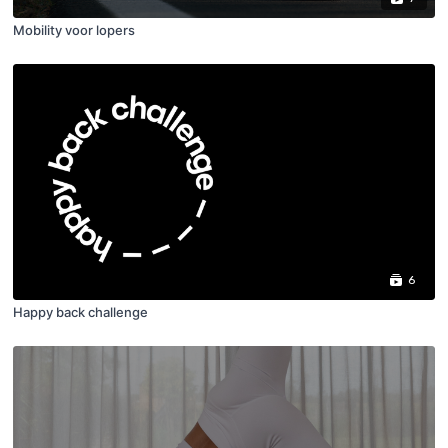
Mobility voor lopers
6
Happy back challenge