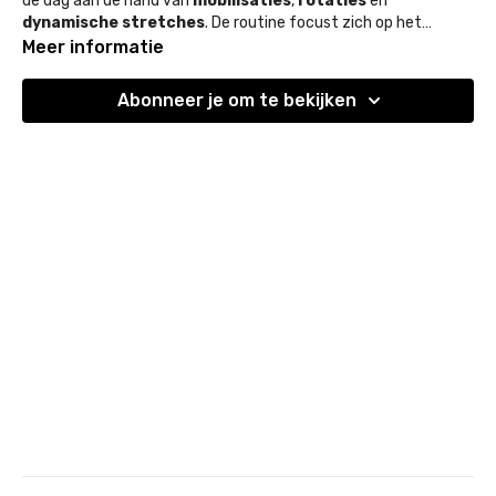
de dag aan de hand van
mobilisaties
,
rotaties
en
dynamische stretches
. De routine focust zich op het
volledige lichaam
en is ontwikkeld om je dag actief te
Meer informatie
starten!
Abonneer je om te bekijken