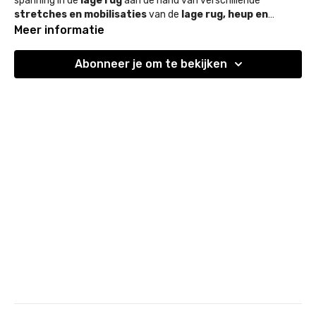
spanning in de
lage rug
aan de hand van verschillende
stretches en mobilisaties
van de
lage rug, heup en
middenrug
Deze routine is ideaal om spanning los te laten na een pittige
.
Meer informatie
werkdag of training, of om tot rust te komen voor je naar bed
gaat.
Abonneer je om te bekijken