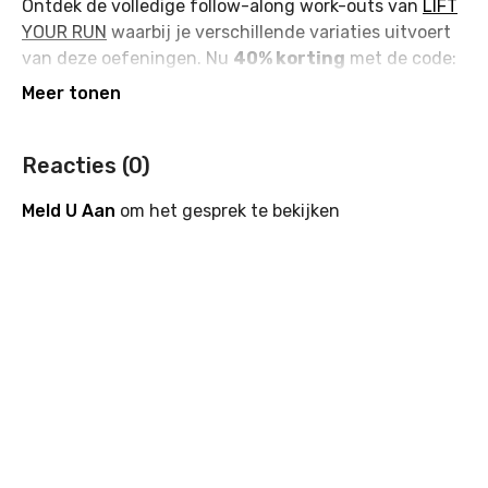
Ontdek de volledige follow-along work-outs van
LIFT
YOUR RUN
waarbij je verschillende variaties uitvoert
van deze oefeningen. Nu
40% korting
met de code:
RUN.
Reacties (
0
)
Meld U Aan
om het gesprek te bekijken