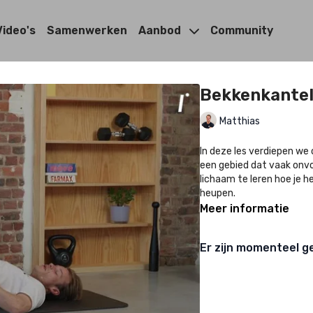
Video's
Samenwerken
Aanbod
Community
Bekkenkantel
Matthias
In deze les verdiepen we 
een gebied dat vaak onvo
lichaam te leren hoe je 
heupen.
Meer informatie
Er zijn momenteel g