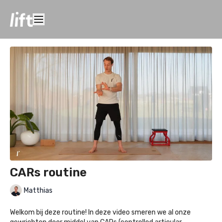
CARs routine
Matthias
Welkom bij deze routine! In deze video smeren we al onze