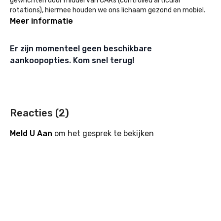
gewrichten door middel van CARs (controlled articular
rotations), hiermee houden we ons lichaam gezond en mobiel.
Volg mee en integreer deze oefeningen in je dagelijkse routine
Meer informatie
voor betere mobiliteit en lichaamsbewustzijn.
Er zijn momenteel geen beschikbare
Laten we samen beginnen!
aankoopopties. Kom snel terug!
Reacties (
2
)
Meld U Aan
om het gesprek te bekijken