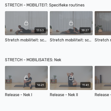
spierspanning en stress
STRETCH - MOBILITEIT: Specifieke routines
los met Matthias. Kies een
specifieke lichaamszone
of ga voor full body.
17:53
18:27
Stretch mobiliteit: schouder exorotatie - retractie
Stretch mobiliteit: schouder exo-endorotatie
STRETCH - MOBILISATIES: Nek
16:21
11:41
Release - Nek I
Release - Nek II
Release -