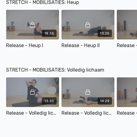
STRETCH - MOBILISATIES: Heup
18:35
13:25
Release - Heup I
Release - Heup II
Release -
STRETCH - MOBILISATIES: Volledig lichaam
13:30
14:29
Release - Volledig lichaam I
Release - Volledig lichaam II