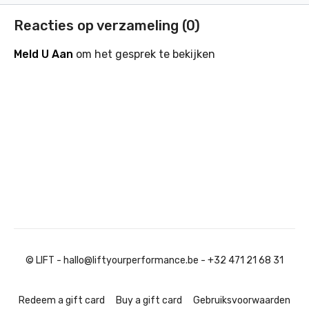
Reacties op verzameling (
0
)
Meld U Aan
om het gesprek te bekijken
© LIFT - hallo@liftyourperformance.be - +32 471 21 68 31
Redeem a gift card
Buy a gift card
Gebruiksvoorwaarden