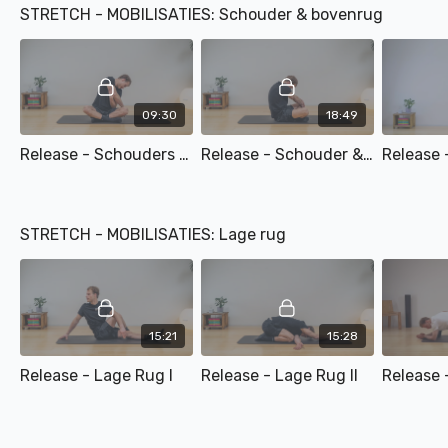
STRETCH - MOBILISATIES: Schouder & bovenrug
09:30
18:49
Release - Schouders & Bovenrug I
Release - Schouder & Bovenrug II
STRETCH - MOBILISATIES: Lage rug
15:21
15:28
Release - Lage Rug I
Release - Lage Rug II
Release -