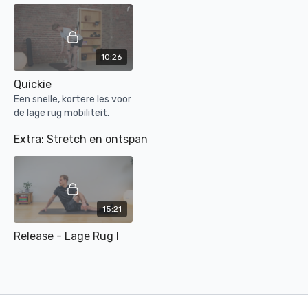
lage rug -
buigen
,
strekken
en
draaien
.
Stretch en ontspan
10:26
Zware dag of week achter de rug? Dan is deze routine
ideaal. Vaak bouwt je lichaam spierspanning op door
Quickie
stress gedurende dag. Deze rouitne is specifiek
Een snelle, kortere les voor
ontworpen om verlichting te bieden aan de lage rug. Het
de lage rug mobiliteit.
doel is om je spieren in het gebied te strekken en
mobiliseren, spanning los te laten en flexibiliteit te
Extra: Stretch en ontspan
bevorderen. De routine kan helpen bij het verminderen
van pijn, het verbeteren van de bloedcirculatie en het
bevorderen van een algemeen gevoel van ontspanning.
Ik hoop dat je ten volle kunt genieten van de derde week!
15:21
Release - Lage Rug I