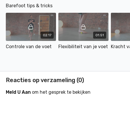
Barefoot tips & tricks
02:17
01:51
Controle van de voet
Flexibiliteit van je voet
Kracht v
Reacties op verzameling (
0
)
Meld U Aan
om het gesprek te bekijken