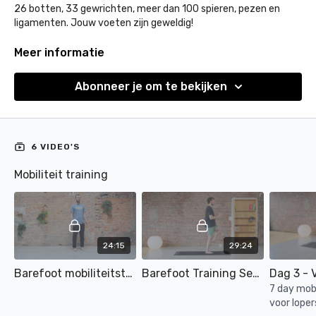
26 botten, 33 gewrichten, meer dan 100 spieren, pezen en
ligamenten. Jouw voeten zijn geweldig!
Helaas stoppen we ze iets te vaak in schoenen. Hierdoor zijn
Meer informatie
onze voeten vaak verzwakt. Anton, Barefoot specialist bij
Barefoot Belgium, neemt je mee doorheen oefenvideo’s die je
Abonneer je om te bekijken
voeten terug flexibeler en sterker maken.
6 VIDEO'S
Mobiliteit training
24:15
29:24
Barefoot mobiliteitstraining
Barefoot Training Session
Dag 3 - V
7 day mobi
voor loper