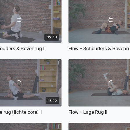
09:38
ouders & Bovenrug II
13:29
 rug (lichte core) II
Flow - Lage Rug III