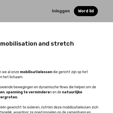
Inloggen
Word lid
t mobilisation and stretch
en we al onze
mobilisatielessen
die gericht zijn op het
n het lichaam.
loeiende bewegingen en dynamische flows die helpen om de
ken
,
spanning te vermindere
n en de
natuurlijke
vergroten
.
 één gewricht te isoleren, richten deze mobilisatielessen zich
tegelijk, waardoor ze goed inspelen op de samenhang en