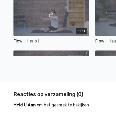
15:11
Flow - Heup I
Flow - Heu
11:52
Reacties op verzameling (
0
)
Flow - Volledig lichaam I
Flow - Voll
Meld U Aan
om het gesprek te bekijken