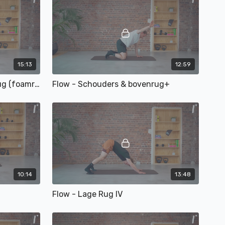
15:13
12:59
Flow - Schouders & Bovenrug (foamroller)
Flow - Schouders & bovenrug+
10:14
13:48
Flow - Lage Rug IV