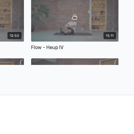
12:50
15:11
Flow - Heup IV
12:44
10:07
Flow - volledig lichaam IV (circuit)