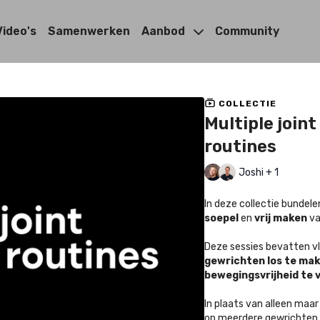
Video's
Samenwerken
Aanbod
Community
COLLECTIE
Multiple join
routines
Joshi + 1
In deze collectie bundel
soepel
en
vrij maken
va
Deze sessies bevatten v
gewrichten los te ma
bewegingsvrijheid te 
In plaats van alleen maar
op meerdere gewrichten 