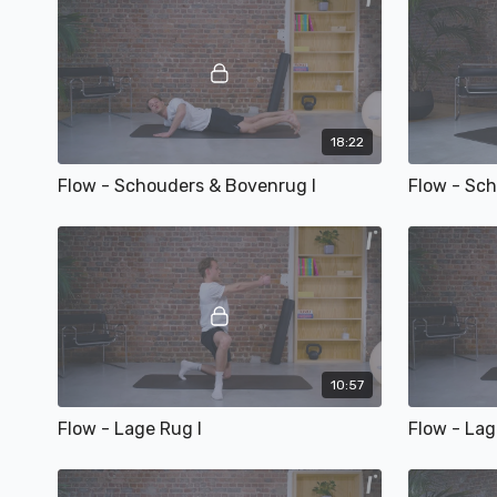
18:22
Flow - Schouders & Bovenrug I
Flow - Sch
10:57
Flow - Lage Rug I
Flow - Lage