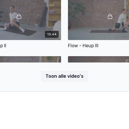
13:44
p II
Flow - Heup III
Toon alle video's
11:47
edig lichaam II
Flow - Volledig lichaam III