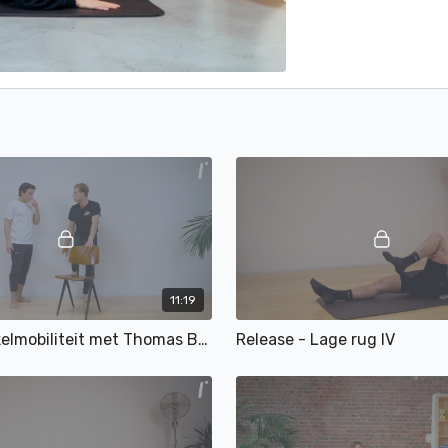
11:19
Test je enkelmobiliteit met Thomas Briels
Release - Lage rug IV