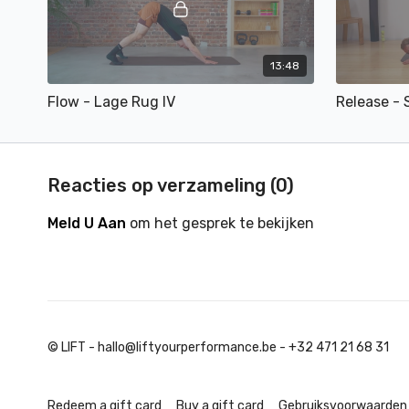
13:48
Flow - Lage Rug IV
Release -
Reacties op verzameling (
0
)
Meld U Aan
om het gesprek te bekijken
© LIFT - hallo@liftyourperformance.be - +32 471 21 68 31
Redeem a gift card
Buy a gift card
Gebruiksvoorwaarden