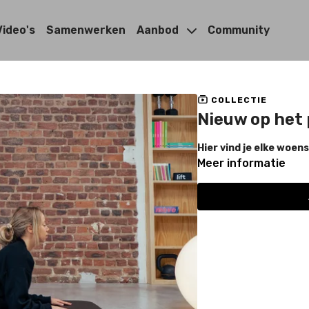
Video's
Samenwerken
Aanbod
Community
COLLECTIE
Nieuw op het
Hier vind je elke woen
Meer informatie