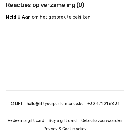
JE LAGE RUG.
Reacties op verzameling (
0
)
Meld U Aan
om het gesprek te bekijken
© LIFT - hallo@liftyourperformance.be - +32 471 21 68 31
Redeem a gift card
Buy a gift card
Gebruiksvoorwaarden
Privacy & Cookie policy