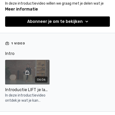
In deze introductievideo willen we graag met je delen wat je
kan verwachten en hoe je te werk kan gaan.
Bekijk dus zeker
Meer informatie
deze video voor je start aan het traject
.
Abonneer je om te bekijken
Verder nodigen we je graag uit om deel uit te maken van de
LIFT community
.
Heb je vragen? Aarzel niet om ons te contacteren via de
1 VIDEO
chatfunctie.
Intro
Veel succes!
06:06
Introductie LIFT je lage rug
In deze introductievideo
ontdek je wat je kan
verwachten en hoe je te
werk kan gaan met LIFT