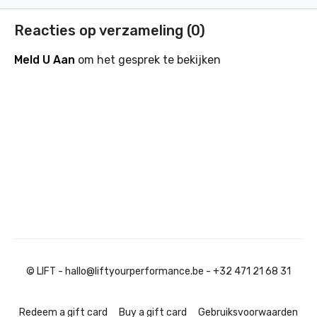
Reacties op verzameling (
0
)
Meld U Aan
om het gesprek te bekijken
© LIFT - hallo@liftyourperformance.be - +32 471 21 68 31
Redeem a gift card
Buy a gift card
Gebruiksvoorwaarden