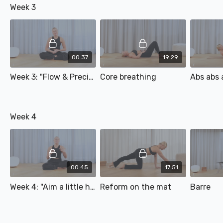
Week 3
00:37
19:29
Week 3: "Flow & Precisie"
Core breathing
Abs abs 
Week 4
00:45
17:51
Week 4: "Aim a little higher"
Reform on the mat
Barre