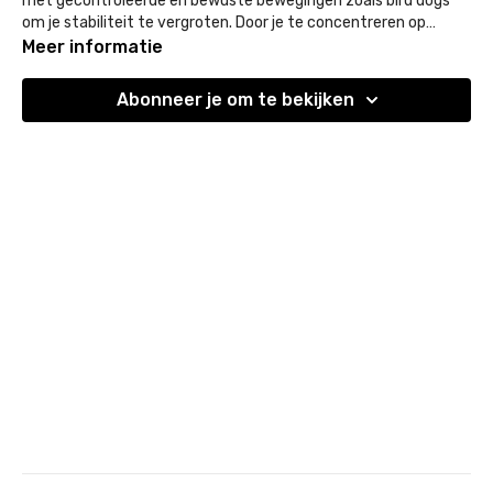
met gecontroleerde en bewuste bewegingen zoals bird dogs
om je stabiliteit te vergroten. Door je te concentreren op
alignment en gecontroleerde ademhaling, bouw je innerlijke
Meer informatie
kracht op en versterk je de kernspieren die essentieel zijn voor
balans en energie in elke beweging.
Abonneer je om te bekijken