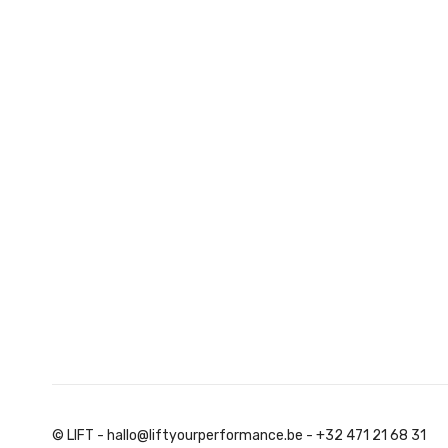
© LIFT - hallo@liftyourperformance.be - +32 471 21 68 31