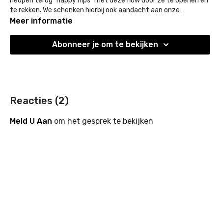
heupen terug "happy hips" met deze flow door ze te openen en
te rekken. We schenken hierbij ook aandacht aan onze
hamstrings en adductoren.
Meer informatie
Abonneer je om te bekijken
Reacties (
2
)
Meld U Aan
om het gesprek te bekijken