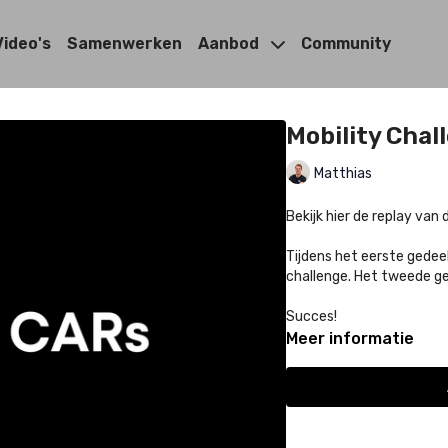
Video's
Samenwerken
Aanbod
Community
Mobility Chal
Matthias
Bekijk hier de replay van 
Tijdens het eerste gedee
challenge. Het tweede ged
Succes!
Meer informatie