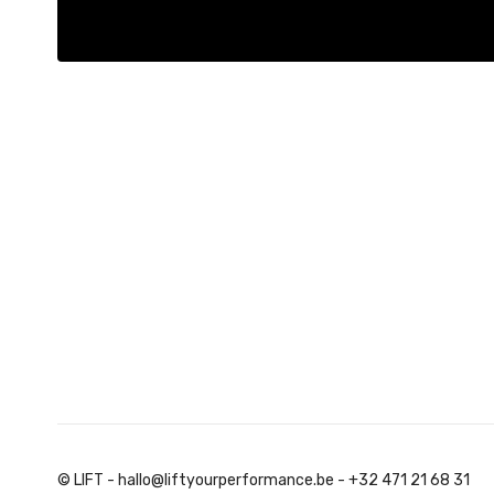
© LIFT - hallo@liftyourperformance.be - +32 471 21 68 31