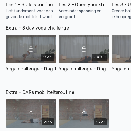
Les 1 - Build your foundation
Les 2 - Open your shoulders
Het fundament voor een
Verminder spanning en
Creëer bal
gezonde mobiliteit wordt
vergroot
je heupreg
gelegd.
bewegingsvrijheid in je
Extra - 3 day yoga challenge
bovenlichaam.
11:44
09:33
Yoga challenge - Dag 1
Yoga challenge - Dag 2
Extra - CARs mobiliteitsroutine
21:16
13:27