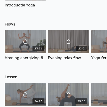
Introductie Yoga
Flows
23:36
22:01
Morning energizing flow
Evening relax flow
Yoga for
Lessen
26:43
25:38