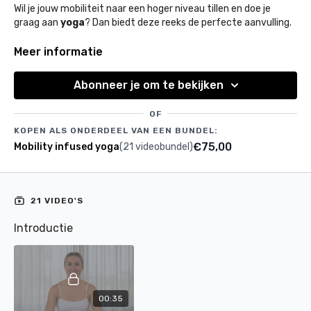
Wil je jouw mobiliteit naar een hoger niveau tillen en doe je
graag aan
yoga
? Dan biedt deze reeks de perfecte aanvulling.
Dit yoga traject, co-gecreëerd met yogadocent Sam Broeckx,
Meer informatie
is ontworpen om je lichaam te
versterken
, je
mobiliteit te
verbeteren
en je zowel
fysiek
als
mentaal
in
balans
te
Abonneer je om te bekijken
brengen.
OF
Naast mobilisaties en stretches, geef je ook aandacht aan
KOPEN ALS ONDERDEEL VAN EEN BUNDEL:
ademhaling
en
lichaamsbewustzijn
om helemaal tot rust
€75,00
Mobility infused yoga
(21 videobundel)
te komen.
21 VIDEO'S
Introductie
00:35