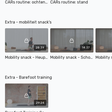
CARs routine: ochtendroutine
CARs routine: stand
Extra - mobiliteit snack's
28:39
14:37
Mobility snack - Heupen
Mobility snack - Schouder
Mobility
Extra - Barefoot training
29:24