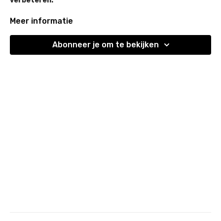
verbeteren.
Meer informatie
We focussen op rotatie, controle en stabiliteit in de
heupgewrichten
, én nemen tegelijk je
hamstrings
en
Abonneer je om te bekijken
adductoren
mee, spiergroepen die vaak gespannen raakt
door veel zitten en sporten.
Ideaal om stramheid weg te werken, spanning te verminderen
en je bewegingsvrijheid aanzienlijk te vergroten.