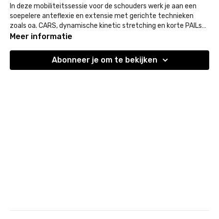
In deze mobiliteitssessie voor de schouders werk je aan een
soepelere anteflexie en extensie met gerichte technieken
zoals oa. CARS, dynamische kinetic stretching en korte PAILs-
technieken. De focus ligt op het openen en activeren van de
Meer informatie
borstspieren en lats voor meer bewegingsvrijheid en controle in
en rond het schoudergebied.
Abonneer je om te bekijken