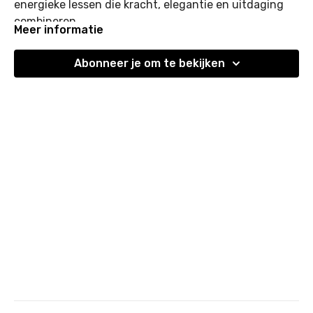
energieke lessen die kracht, elegantie en uitdaging
combineren.
Meer informatie
Je tilt je techniek, controle en uithoudingsvermogen
naar een hoger niveau.
Abonneer je om te bekijken