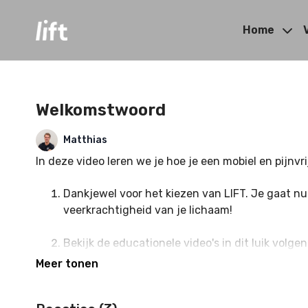
Home
Welkomstwoord
Matthias
In deze video leren we je hoe je een mobiel en pijnvri
Dankjewel voor het kiezen van LIFT. Je gaat nu
veerkrachtigheid van je lichaam!
Bekijk de educationele video's in dit luik vol
toepassen en begrijp waarom ze effectief zijn.
Voorkom blessures door rekening te houden met