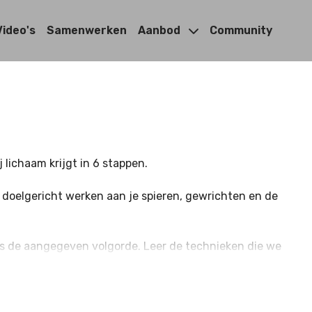
Video's
Samenwerken
Aanbod
Community
j lichaam krijgt in 6 stappen.
 doelgericht werken aan je spieren, gewrichten en de
gens de aangegeven volgorde. Leer de technieken die we
 interne (zoals vermoeidheid) en externe factoren