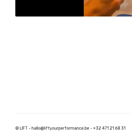
© LIFT - hallo@liftyourperformance.be - +32 471 21 68 31