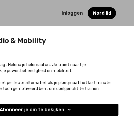
Inloggen
Word lid
io & Mobility
gt Helena je helemaal uit. Je traint naast je
je power, behendigheid en mobiliteit.
het perfecte alternatief als je ploegmaat het last minute
e toch gemotiveerd bent om doelgericht te trainen.
Abonneer je om te bekijken