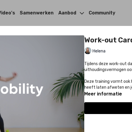
Video's
Samenwerken
Aanbod
Community
Work-out Card
Helena
Tijdens deze work-out daa
uithoudingsvermogen ook 
Deze training vormt ook 
heeft laten afweten en j
Meer informatie