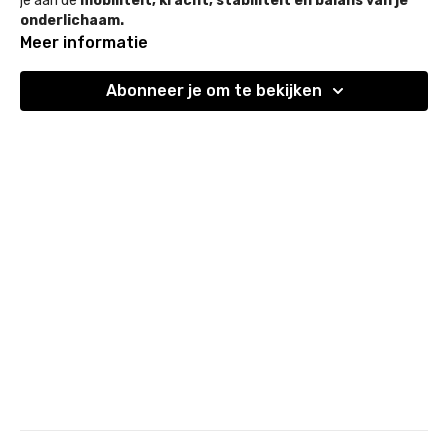
je aan de
mobiliteit, kracht, stabiliteit en balans van je
onderlichaam.
Meer informatie
Met extra aandacht voor het ontwikkelen van sterke
intrinsieke voetspieren
.
Abonneer je om te bekijken